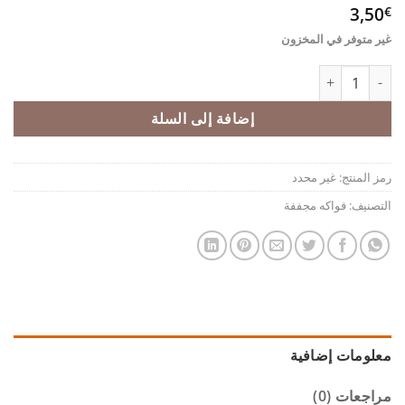
3,50
€
غير متوفر في المخزون
كمية أناناس
إضافة إلى السلة
رمز المنتج:
غير محدد
التصنيف:
فواكه مجففة
معلومات إضافية
مراجعات (0)