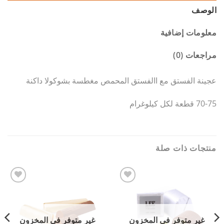
الوصف
معلومات إضافية
مراجعات (0)
عجينة الفستق مع االفستق المحمص مغطسة بشوكولا داكنة
70-75 قطعة لكل كيلوغرام
منتجات ذات صلة
Add to
Add to
wishlist
wishlist
غير متوفر في المخزون
غير متوفر في المخزون