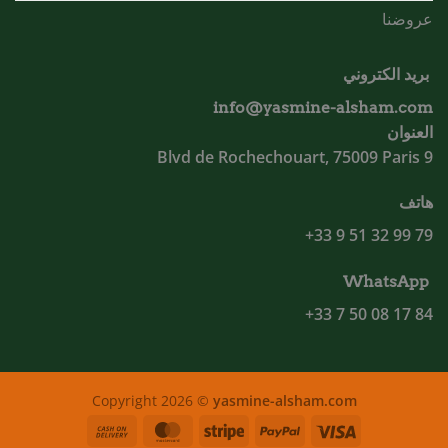
عروضنا
بريد الكتروني
info@yasmine-alsham.com
العنوان
9 Blvd de Rochechouart, 75009 Paris
هاتف
79 99 32 51 9 33+
WhatsApp
84 17 08 50 7 33+
Copyright 2026 ©
yasmine-alsham.com
Cash
MasterCard
Stripe
PayPal
Visa