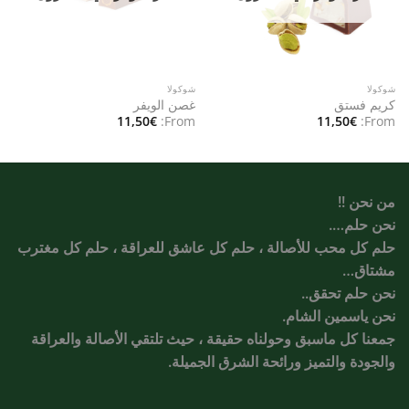
شوكولا
شوكولا
كريم فستق
غصن الويفر
11,50
€
From:
11,50
€
From:
من نحن !!
نحن حلم….
حلم كل محب للأصالة ، حلم كل عاشق للعراقة ، حلم كل مغترب
مشتاق…
نحن حلم تحقق..
نحن ياسمين الشام.
جمعنا كل ماسبق وحولناه حقيقة ، حيث تلتقي الأصالة والعراقة
والجودة والتميز ورائحة الشرق الجميلة.