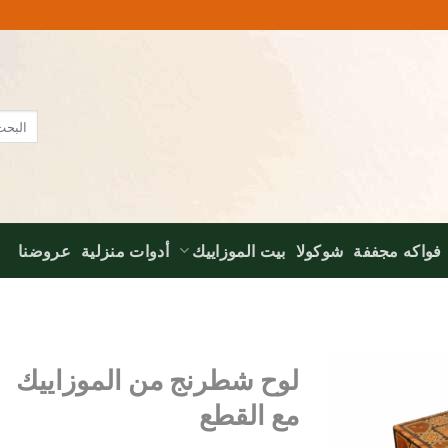
البحث
عن:
فواكه مجففة
شوكولا
بيت الموزاييك
أدوات منزلية
عروضنا
لوح شطرنج من الموزاييك
مع القطع
Add to
wishlist