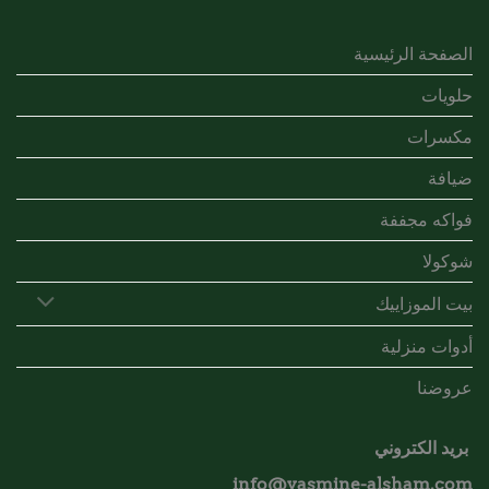
الصفحة الرئيسية
حلويات
مكسرات
ضيافة
فواكه مجففة
شوكولا
بيت الموزاييك
أدوات منزلية
عروضنا
بريد الكتروني
info@yasmine-alsham.com