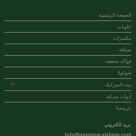
الصفحة الرئيسية
حلويات
مكسرات
ضيافة
فواكه مجففة
شوكولا
بيت الموزاييك
أدوات منزلية
عروضنا
بريد الكتروني
info@yasmine-alsham.com