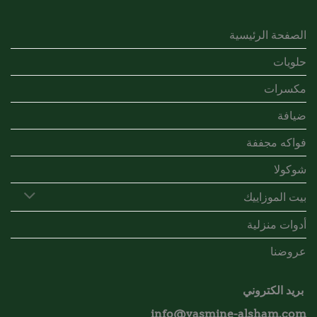
الصفحة الرئيسية
حلويات
مكسرات
ضيافة
فواكه مجففة
شوكولا
بيت الموزاييك
أدوات منزلية
عروضنا
بريد الكتروني
info@yasmine-alsham.com