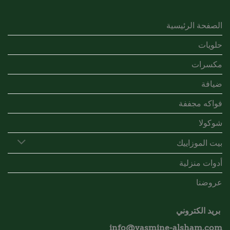
الصفحة الرئيسية
حلويات
مكسرات
ضيافة
فواكه مجففة
شوكولا
بيت الموزاييك
أدوات منزلية
عروضنا
بريد الكتروني
info@yasmine-alsham.com