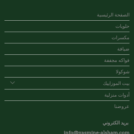
الصفحة الرئيسية
حلويات
مكسرات
ضيافة
فواكه مجففة
شوكولا
بيت الموزاييك
أدوات منزلية
عروضنا
بريد الكتروني
info@yasmine-alsham.com