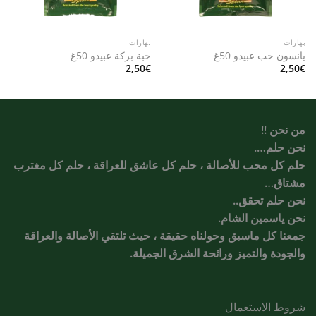
بهارات
بهارات
يانسون حب عبيدو 50غ
حبة بركة عبيدو 50غ
2,50
€
2,50
€
من نحن !!
نحن حلم….
حلم كل محب للأصالة ، حلم كل عاشق للعراقة ، حلم كل مغترب
مشتاق…
نحن حلم تحقق..
نحن ياسمين الشام.
جمعنا كل ماسبق وحولناه حقيقة ، حيث تلتقي الأصالة والعراقة
والجودة والتميز ورائحة الشرق الجميلة.
شروط الاستعمال