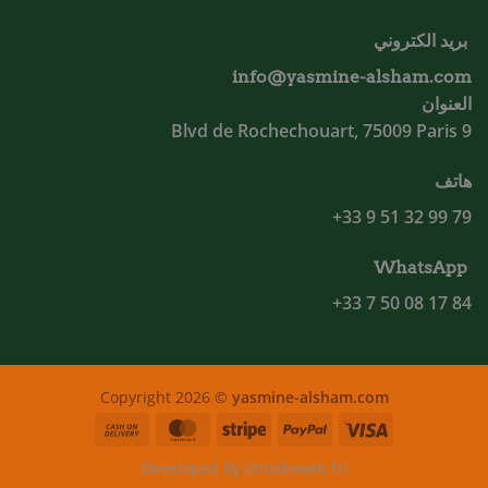
بريد الكتروني
info@yasmine-alsham.com
العنوان
9 Blvd de Rochechouart, 75009 Paris
هاتف
79 99 32 51 9 33+
WhatsApp
84 17 08 50 7 33+
Copyright 2026 ©
yasmine-alsham.com
Cash
MasterCard
Stripe
PayPal
Visa
On
Developed By (intodoweb.fr)
Delivery