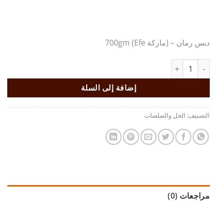
دبس رمان – (ماركة Efe) 700gm
كمية دبس رمان - (ماركة Efe)
إضافة إلى السلة
التصنيف:
الخل والصلصات
مراجعات (0)