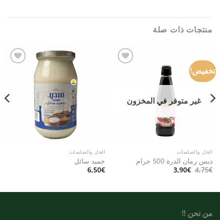
منتجات ذات صلة
تخفيض!
Add to
Add to
wishlist
wishlist
غير متوفر في المخزون
الخل والصلصات
الخل والصلصات
دبس رمان الدرة 500 جرام
جميد سائل
السعر
السعر
6,50
€
3,90
€
4,75
€
الأصلي
الحالي
هو:
هو:
3,90€.
4,75€.
من نحن !!