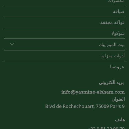
مكسرات
ضيافة
فواكه مجففة
شوكولا
بيت الموزاييك
أدوات منزلية
عروضنا
بريد الكتروني
info@yasmine-alsham.com
العنوان
9 Blvd de Rochechouart, 75009 Paris
هاتف
79 99 32 51 9 33+