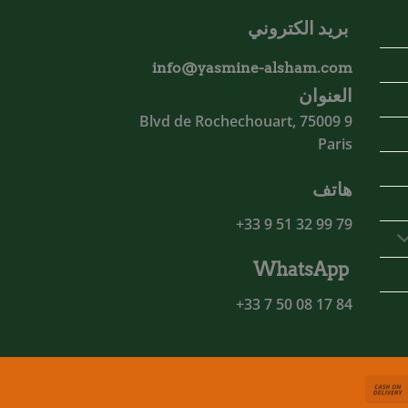
بريد الكتروني
info@yasmine-alsham.com
العنوان
9 Blvd de Rochechouart, 75009
Paris
هاتف
79 99 32 51 9 33+
WhatsApp
84 17 08 50 7 33+
Cash
MasterCa