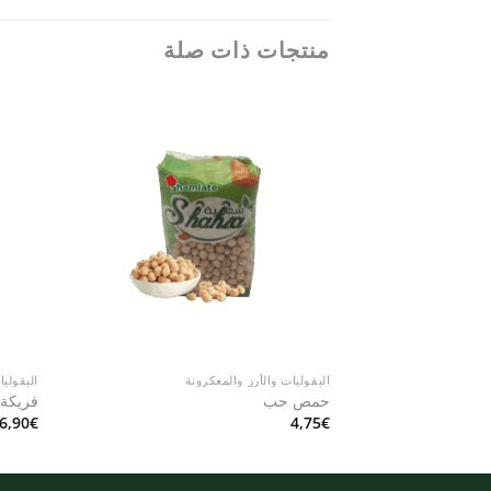
منتجات ذات صلة
Add to
wishlist
البقوليات والأرز والمعكرونة
البقوليا
حمص حب
فريكة 
6,90
€
4,75
€