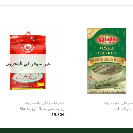
to
Add to
st
wishlist
غير متوفر في المخزون
ت والأرز والمعكرونة
البقوليات والأرز والمعكرونة
ماركة بلدنا
رز بسمتي سيلا الوزة 5km
19,50
€