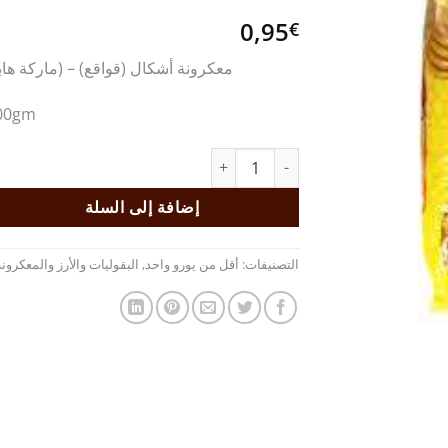
0,95
€
معكرونة أشكال (قواقع) – (ماركة هاب
00gm
كمية معكرونة أشكال (قواقع) ماركة هابو
إضافة إلى السلة
التصنيفات:
أقل من يورو واحد
,
البقوليات والأرز والمعكرونة