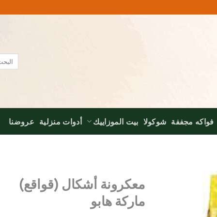
البحث
عن:
فواكه مجففة
شوكولا
بيت الموزاييك
أدوات منزلية
عروضنا
معكرونة أشكال (قواقع)
ماركة هابو
Add to
wishlist