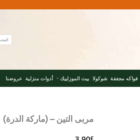
البحث
عن:
فواكه مجففة
شوكولا
بيت الموزاييك
أدوات منزلية
عروضنا
مربى التين – (ماركة الدرة)
Add to
3,90
wishlist
€