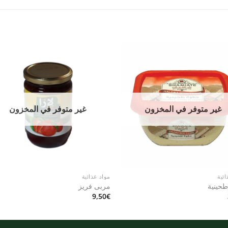
to
Add to
st
wishlist
غير متوفر في المخزون
غير متوفر في المخزون
ائية
مواد غذائية
طحينية
مربى فريز
9,50
€