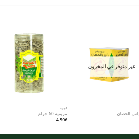
to
Add to
st
wishlist
غير متوفر في المخزون
قهوة
اس الحصان
مريمية 60 جرام
4,50
€