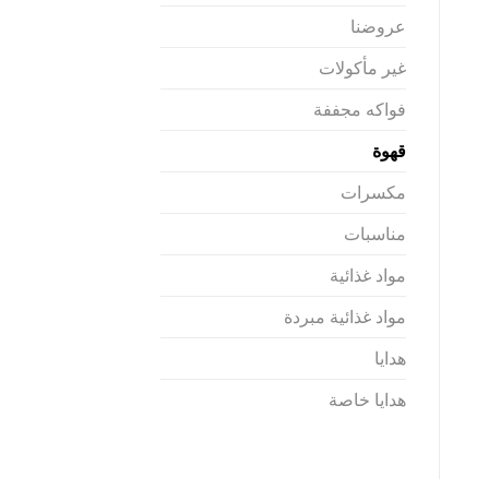
عروضنا
غير مأكولات
فواكه مجففة
قهوة
مكسرات
مناسبات
مواد غذائية
مواد غذائية مبردة
هدايا
هدايا خاصة