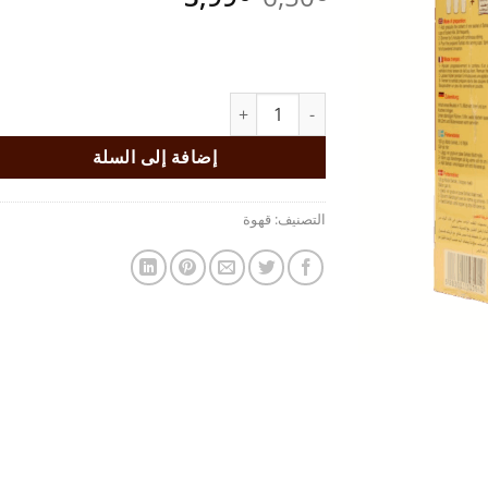
الأصلي
الحالي
هو:
هو:
3,99€.
6,50€.
كمية سحلب عبيدو 500 غ
إضافة إلى السلة
التصنيف:
قهوة