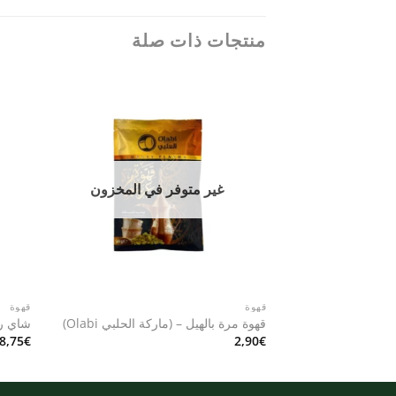
منتجات ذات صلة
Add to
wishlist
غير متوفر في المخزون
قهوة
قهوة
قهوة مرة بالهيل – (ماركة الحلبي Olabi)
شاي ر
8,75
€
2,90
€