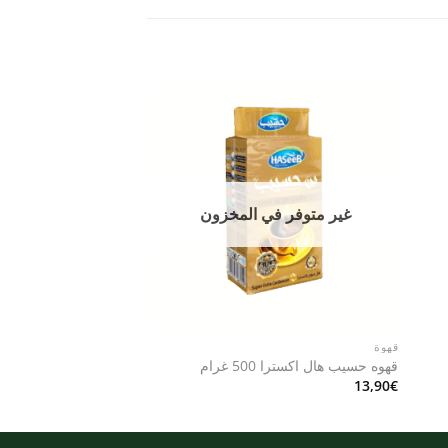
Add to
Add 
wishlist
wishli
غير متوفر في المخزون
قهوة
قهوة
قهوه حسيب هال اكسترا 500 غرام
شاي سيلاني أسود – (م
8,90
€
13,90
€