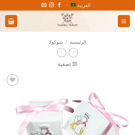
خطي
العربية
لمحتوى
الرئيسية
/
شوكولا
تصفية
Add to
wishlist