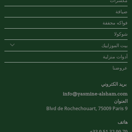
مكسرات
ضيافة
فواكه مجففة
شوكولا
بيت الموزاييك
أدوات منزلية
عروضنا
بريد الكتروني
info@yasmine-alsham.com
العنوان
9 Blvd de Rochechouart, 75009 Paris
هاتف
79 99 32 51 9 33+