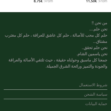
8,75
€
From:
11,50
€
From:
من نحن !!
نحن حلم….
حلم كل محب للأصالة ، حلم كل عاشق للعراقة ، حلم كل مغترب
مشتاق…
نحن حلم تحقق..
نحن ياسمين الشام.
جمعنا كل ماسبق وحولناه حقيقة ، حيث تلتقي الأصالة والعراقة
والجودة والتميز ورائحة الشرق الجميلة.
شروط الاستعمال
سياسة الشحن
حماية البيانات