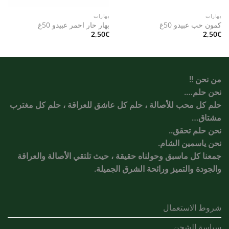
بهارات
بهارات
كمون حب عبيدو 50غ
بهار حار احمر عبيدو 50غ
2,50
€
2,50
€
من نحن !!
نحن حلم….
حلم كل محب للأصالة ، حلم كل عاشق للعراقة ، حلم كل مغترب
مشتاق…
نحن حلم تحقق..
نحن ياسمين الشام.
جمعنا كل ماسبق وحولناه حقيقة ، حيث تلتقي الأصالة والعراقة
والجودة والتميز ورائحة الشرق الجميلة.
شروط الاستعمال
سياسة الشحن