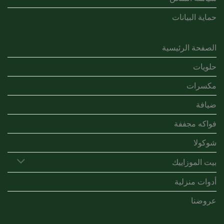
حماية البيانات
الصفحة الرئيسية
حلويات
مكسرات
ضيافة
فواكه مجففة
شوكولا
بيت الموزاييك
أدوات منزلية
عروضنا