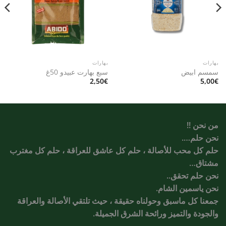
بهارات
بهارات
سمسم ابيض
سبع بهارت عبيدو 50غ
2,50
€
5,00
€
من نحن !!
نحن حلم….
حلم كل محب للأصالة ، حلم كل عاشق للعراقة ، حلم كل مغترب
مشتاق…
نحن حلم تحقق..
نحن ياسمين الشام.
جمعنا كل ماسبق وحولناه حقيقة ، حيث تلتقي الأصالة والعراقة
والجودة والتميز ورائحة الشرق الجميلة.