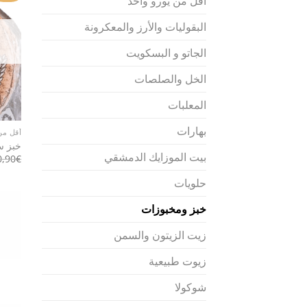
أقل من يورو واحد
البقوليات والأرز والمعكرونة
الجاتو و البسكويت
الخل والصلصات
المعلبات
بهارات
أقل من
خبز س
بيت الموزايك الدمشقي
0,90
€
حلويات
خبز ومخبوزات
زيت الزيتون والسمن
زيوت طبيعية
شوكولا