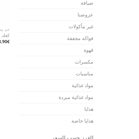
ضيافة
عروضنا
غير مأكولات
خبز وم
كعك ال
فواكه مجففة
3,90
€
قهوة
مكسرات
مناسبات
مواد غذائية
مواد غذائية مبردة
هدايا
هدايا خاصة
الفرز حسب السعر