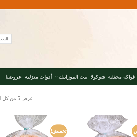
البحث
عن:
فواكه مجففة
شوكولا
بيت الموزاييك
أدوات منزلية
عروضنا
عرض ⁦5⁩ من كل النتائج
!
تخفيض!
o
Add to
t
wishlist