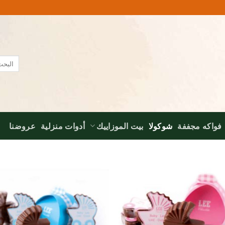
البحث
عن:
فواكه مجففة
شوكولا
بيت الموزاييك
أدوات منزلية
عروضنا
to
Add to
ist
wishlist