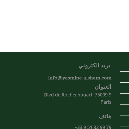
بريد الكتروني
info@yasmine-alsham.com
العنوان
9 Blvd de Rochechouart, 75009
Paris
هاتف
79 99 32 51 9 33+