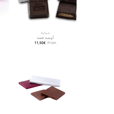
شوكولا
أونصة فضة
11,50
€
From:
Add to
wishlist