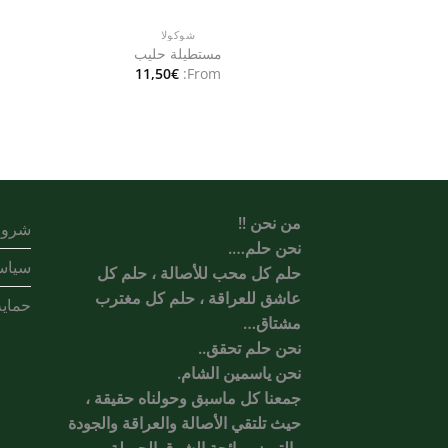
شوكولا
مستطيلة حليب
11,50
€
From:
من نحن !!
شروط
نحن حلم….
سياس
حلم كل محب للأصالة ، حلم كل
عاشق للعراقة ، حلم كل مغترب
حماية
مشتاق…
نحن حلم تحقق..
نحن ياسمين الشام.
جمعنا كل ماسبق وحولناه حقيقة ،
حيث تلتقي الأصالة والعراقة والجودة