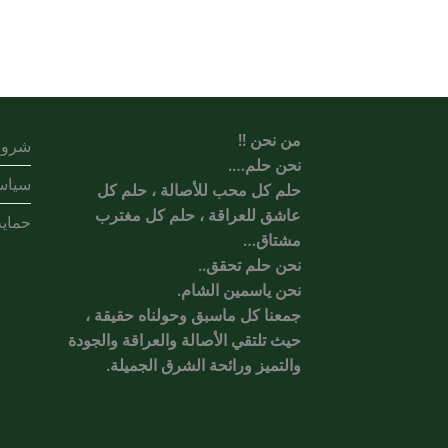
من نحن !!
شروط
نحن حلم….
سياس
حلم كل محب للأصالة ، حلم كل
عاشق للعراقة ، حلم كل مغترب
حماية
مشتاق…
نحن حلم تحقق..
نحن ياسمين الشام.
جمعنا كل ماسبق وحولناه حقيقة ،
حيث تلتقي الأصالة والعراقة والجودة
والتميز ورائحة الشرق الجميلة.