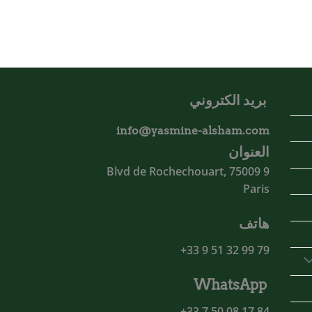
بريد الكتروني
info@yasmine-alsham.com
العنوان
9 Blvd de Rochechouart, 75009
Paris
هاتف
79 99 32 51 9 33+
WhatsApp
84 17 08 50 7 33+