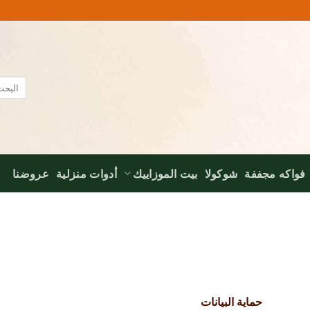
البحث
عن:
فواكه مجففة
شوكولا
بيت الموزاييك
أدوات منزلية
عروضنا
حماية البيانات