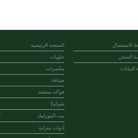
 الاستعمال
الصفحة الرئيسية
ة الشحن
حلويات
 البيانات
مكسرات
ضيافة
فواكه مجففة
شوكولا
بيت الموزاييك
أدوات منزلية